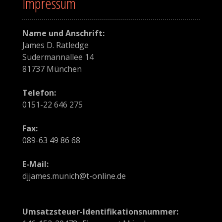
Impressum
g
a
Name und Anschrift:
t
James D. Ratledge
Sudermannallee 14
i
81737 München
o
Telefon:
n
0151-22 646 275
i
Fax:
n
089-63 49 86 68
A
E-Mail:
djjames.munich@t-online.de
r
t
Umsatzsteuer-Identifikationsnummer: