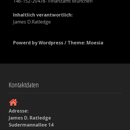
i
146-152-20478- Finanzamt München
k
Inhaltlich verantwortlich:
e
James D.Ratledge
l
n
Powerd by Wordpress / Theme: Moesia
Kontaktdaten
Adresse:
James D. Ratledge
Sudermannallee 14