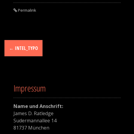
Permalink
N
←
INTEL_TYPO
a
v
i
Impressum
g
a
Name und Anschrift:
t
James D. Ratledge
Sudermannallee 14
i
81737 München