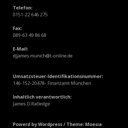
o
Telefon:
n
0151-22 646 275
i
Fax:
n
089-63 49 86 68
A
E-Mail:
djjames.munich@t-online.de
r
t
Umsatzsteuer-Identifikationsnummer:
i
146-152-20478- Finanzamt München
k
Inhaltlich verantwortlich:
e
James D.Ratledge
l
n
Powerd by Wordpress / Theme: Moesia