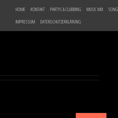
HOME
KONTAKT
PARTYS & CLUBBING
MUSIC MIX
SONG
IMPRESSUM
DATENSCHUTZERKLÄRUNG