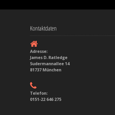
A
r
t
Kontaktdaten
i
k
Adresse:
e
James D. Ratledge
l
Sudermannallee 14
81737 München
n
Telefon:
0151-22 646 275