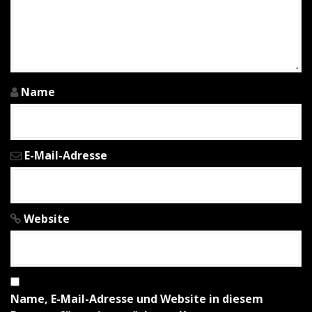
n
i
n
A
Name
r
t
E-Mail-Adresse
i
k
Website
e
l
n
Name, E-Mail-Adresse und Website in diesem