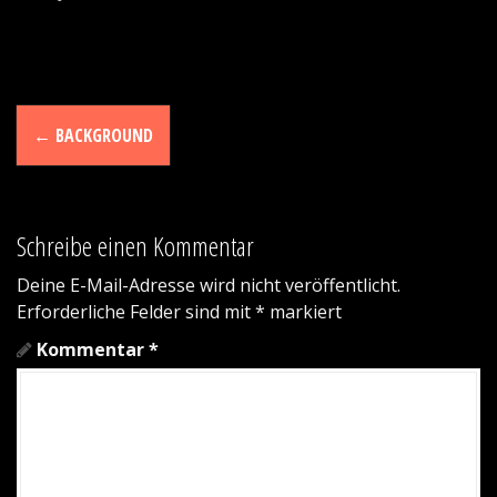
N
←
BACKGROUND
a
v
Schreibe einen Kommentar
i
g
Deine E-Mail-Adresse wird nicht veröffentlicht.
Erforderliche Felder sind mit
*
markiert
a
Kommentar
*
t
i
o