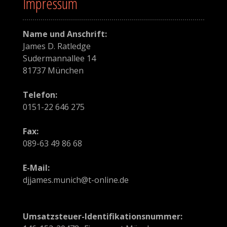
Impressum
g
a
Name und Anschrift:
t
James D. Ratledge
Sudermannallee 14
i
81737 München
o
Telefon:
n
0151-22 646 275
i
Fax:
n
089-63 49 86 68
A
E-Mail:
djjames.munich@t-online.de
r
t
Umsatzsteuer-Identifikationsnummer: