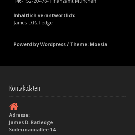
i
146-152-20478- Finanzamt München
k
Inhaltlich verantwortlich:
e
James D.Ratledge
l
n
Powerd by Wordpress / Theme: Moesia
Kontaktdaten
Adresse:
James D. Ratledge
Sudermannallee 14