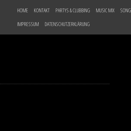
HOME
KONTAKT
PARTYS & CLUBBING
MUSIC MIX
SONG
IMPRESSUM
DATENSCHUTZERKLÄRUNG