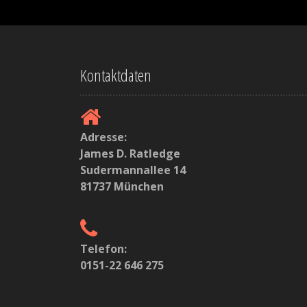
t
i
o
Kontaktdaten
n
i
n
Adresse:
James D. Ratledge
A
Sudermannallee 14
r
81737 München
t
i
Telefon:
k
0151-22 646 275
e