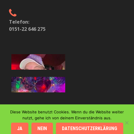
Telefon:
0151-22 646 275
Diese Website benutzt Cookies. Wenn du die Website weiter
nutzt, gehe ich von deinem Einverständnis aus.
Start
|
Impressum
|
Kontakt
|
© 2026 - DJ JAMES
JA
NEIN
DATENSCHUTZERKLÄRUNG