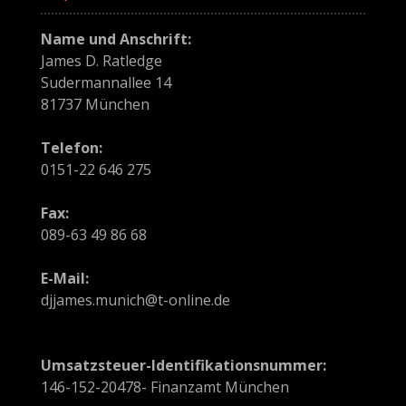
a
t
Name und Anschrift:
James D. Ratledge
i
Sudermannallee 14
o
81737 München
n
Telefon:
0151-22 646 275
i
n
Fax:
089-63 49 86 68
A
E-Mail:
r
djjames.munich@t-online.de
t
i
Umsatzsteuer-Identifikationsnummer:
k
146-152-20478- Finanzamt München