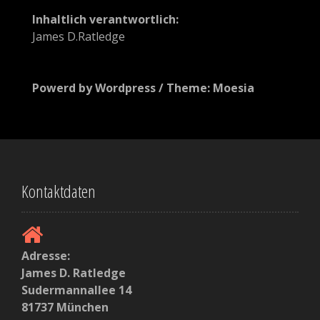
e
Inhaltlich verantwortlich:
James D.Ratledge
l
n
Powerd by Wordpress / Theme: Moesia
Kontaktdaten
Adresse:
James D. Ratledge
Sudermannallee 14
81737 München