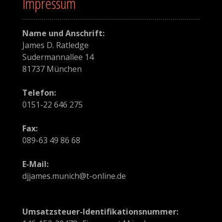
Impressum
g
a
Name und Anschrift:
t
James D. Ratledge
Sudermannallee 14
i
81737 München
o
Telefon:
n
0151-22 646 275
i
Fax:
n
089-63 49 86 68
A
E-Mail:
djjames.munich@t-online.de
r
t
Umsatzsteuer-Identifikationsnummer: