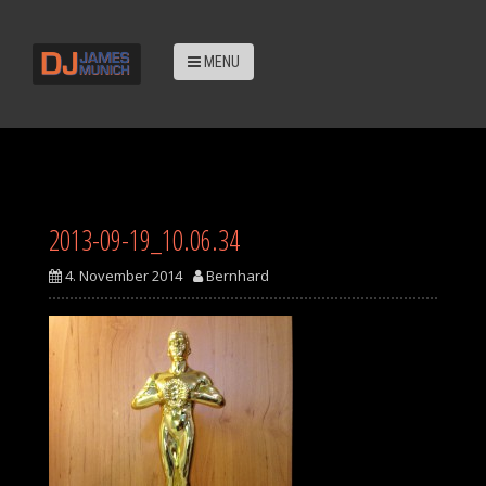
D
i
r
MENU
e
k
t
z
u
m
2013-09-19_10.06.34
I
n
4. November 2014
Bernhard
h
a
l
t